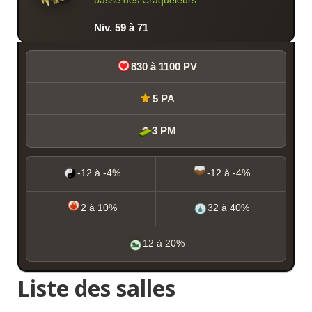
Niv. 59 à 71
830 à 1100 PV
5 PA
3 PM
-12 à -4%
-12 à -4%
2 à 10%
32 à 40%
12 à 20%
Liste des salles