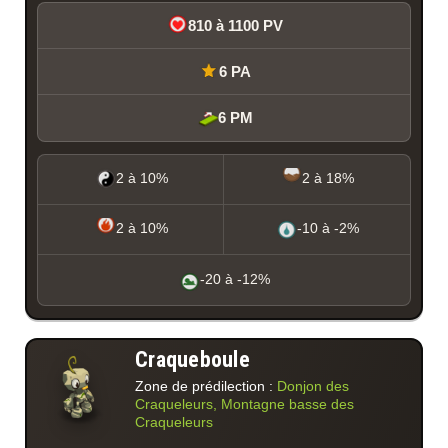
810 à 1100 PV
6 PA
6 PM
2 à 10%
2 à 18%
2 à 10%
-10 à -2%
-20 à -12%
Craqueboule
Zone de prédilection :
Donjon des
Craqueleurs, Montagne basse des
Craqueleurs