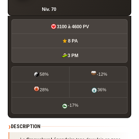
Niv. 70
3100 à 4600 PV
8 PA
3 PM
58%
-12%
28%
36%
-17%
DESCRIPTION