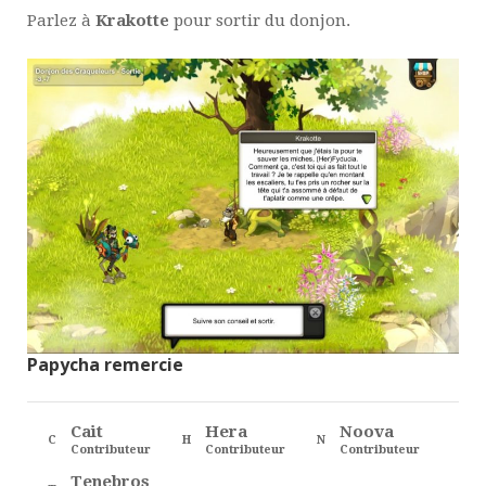
Parlez à
Krakotte
pour sortir du donjon.
Papycha remercie
Cait
Hera
Noova
C
H
N
Contributeur
Contributeur
Contributeur
Tenebros