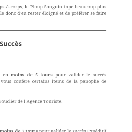
ps-à-corps, le Ploup Sanguin tape beaucoup plus
e donc d’en rester éloigné et de préférer se faire
Succès
in en
moins de 5 tours
pour valider le succès
i vous confère certains items de la panoplie de
ouclier de l’Agence Touriste.
n
moins de 7 tours
pour valider le succès Expéditif