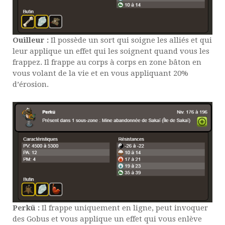
Ouilleur :
Il possède un sort qui soigne les alliés et qui
leur applique un effet qui les soignent quand vous les
frappez. Il frappe au corps à corps en zone bâton en
vous volant de la vie et en vous appliquant 20%
d’érosion.
Perkü :
Il frappe uniquement en ligne, peut invoquer
des Gobus et vous applique un effet qui vous enlève