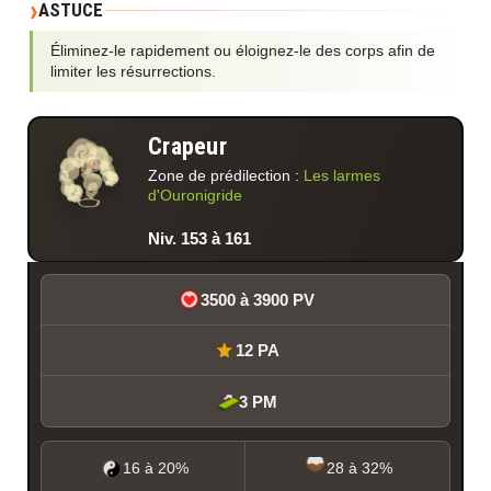
ASTUCE
Éliminez-le rapidement ou éloignez-le des corps afin de
limiter les résurrections.
Crapeur
Zone de prédilection :
Les larmes
d'Ouronigride
Niv. 153 à 161
3500 à 3900 PV
12 PA
3 PM
16 à 20%
28 à 32%