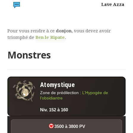
Lave Azza
Pour vous rendre à ce
donjon
, vous devez avoir
triomphé de
Ben le Ripate
.
Monstres
Atomystique
Zone de prédilection :
L’Hypogée de
l’obsidiantre
Niv. 152 à 160
3500 à 3800 PV