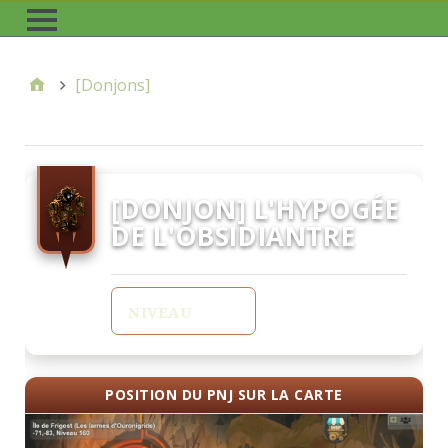
[Donjons]
[DONJON] L'HYPOGÉE
DE L'OBSIDIANTRE
160
NIVEAU
POSITION DU PNJ SUR LA CARTE