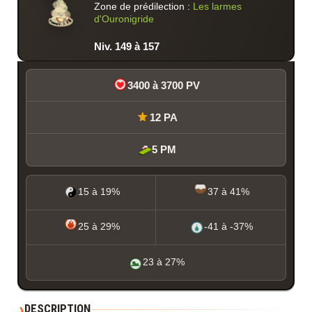
Zone de prédilection :
Les larmes
d'Ouronigride
Niv. 149 à 157
3400 à 3700 PV
12 PA
5 PM
15 à 19%
37 à 41%
25 à 29%
-41 à -37%
23 à 27%
DESCRIPTION