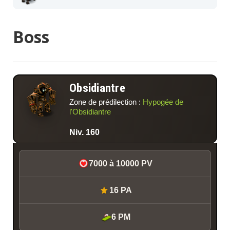
Boss
Obsidiantre
Zone de prédilection :
Hypogée de
l'Obsidiantre
Niv. 160
7000 à 10000 PV
16 PA
6 PM