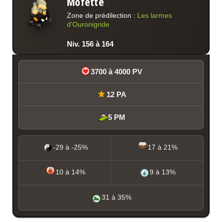
Mofette
Zone de prédilection :
Les larmes
d'Ouronigride
Niv. 156 à 164
3700 à 4000 PV
12 PA
5 PM
-29 à -25%
17 à 21%
10 à 14%
9 à 13%
31 à 35%