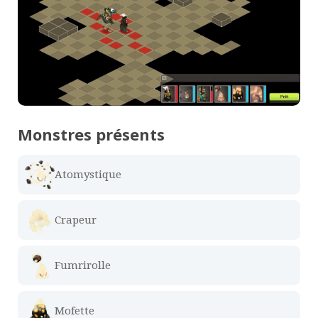
Monstres présents
Atomystique
Crapeur
Fumrirolle
Mofette