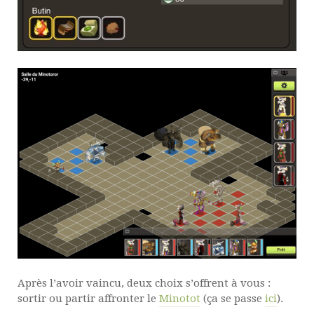
Après l’avoir vaincu, deux choix s’offrent à vous :
sortir ou partir affronter le
Minotot
(ça se passe
ici
).