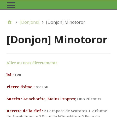
[Donjons]
[Donjon] Minotoror
[Donjon] Minotoror
Aller au Boss directement!
lvl :
120
Pierre d’âme :
Nv
150
Succès :
Anachorète
;
Mains Propres
; Duo 20 tours
Recette de la clef :
2
Carapace de Scaratos +
2
Plume
du Serpiplume +
2
Peau de Minoskito + 2
Peau de