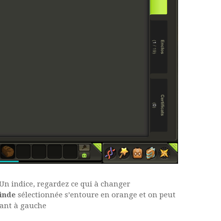
 Un indice, regardez ce qui à changer
inde
sélectionnée s’entoure en orange et on peut
ant à gauche