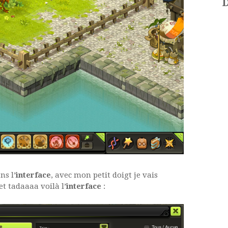
D
ns l’
interface
, avec mon petit doigt je vais
et tadaaaa voilà l’
interface
: