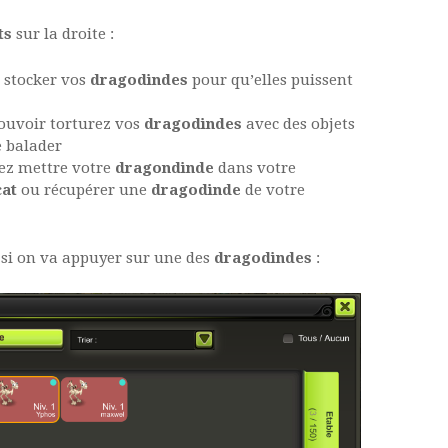
ts
sur la droite :
z stocker vos
dragodindes
pour qu’elles puissent
 pouvoir torturez vos
dragodindes
avec des objets
e balader
llez mettre votre
dragondinde
dans votre
cat
ou récupérer une
dragodinde
de votre
 si on va appuyer sur une des
dragodindes
: