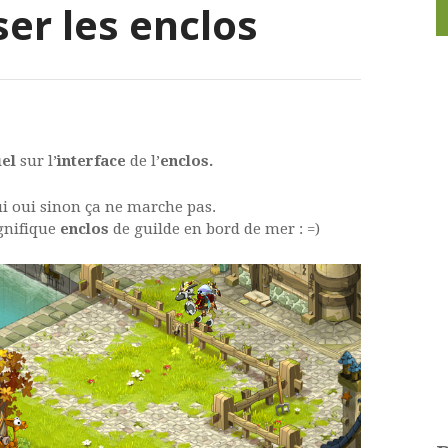
iser les enclos
iel
sur l’
interface
de l’
enclos.
ui oui sinon ça ne marche pas.
agnifique
enclos
de guilde en bord de mer : =)