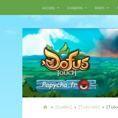
ACCUEIL
DONJONS
RAIDS
[Guides]
[Tutoriels]
[Tutor