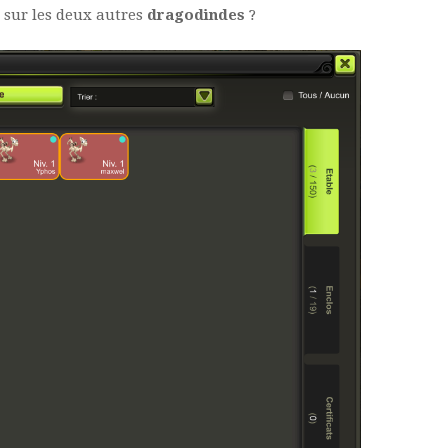
e sur les deux autres
dragodindes
?