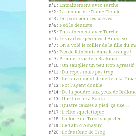
n°1 :
Entraînement avec Tarche
n°2 :
La tenancière Dame Cloude
n°3 :
Du pain pour les braves
n°4 :
Ned le dentiste
n°5 :
Entraînement avec Torche
n°6 :
Les cartes spéciales d’Amariyo
n°7 :
On a volé le collier de la fille du m
n°8 :
Pas de fainéants dans les rangs !
n°9 :
Première visite à Brâkmar
n°10 :
Un sanglier un peu trop agressif
n°11 :
Du repos mais pas trop
n°12 :
Recouvrement de dette à la Taba
n°13 :
Pot l’agent double
n°14 :
De la poudre aux yeux de Brâkm
n°15 :
Une brèche à Bonta
n°16 :
Quatre caisses à pied, ça use…
n°17 :
L’élite squelettique
n°18 :
La foire du Trool suspectée
n°19 :
Le Tabi d’Amayiro
n°20 :
Le fantôme de Tsog