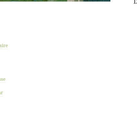
D
aire
sse
ar