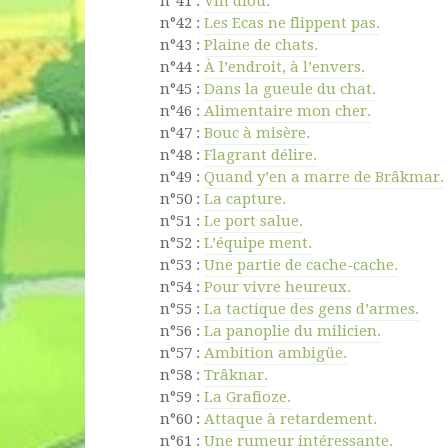
n°41 :
Vin
diou.
n°42 :
Les Ecas ne flippent pas.
n°43 :
Plaine de chats.
n°44 :
À l’endroit, à l’envers.
n°45 :
Dans la gueule du chat.
n°46 :
Alimentaire mon cher.
n°47 :
Bouc à misère.
n°48 :
Flagrant délire.
n°49 :
Quand y’en a marre de Brâkmar.
n°50 :
La capture.
n°51 :
Le port salue.
n°52 :
L’équipe ment.
n°53 :
Une partie de cache-cache.
n°54 :
Pour vivre heureux.
n°55 :
La tactique des gens d’armes.
n°56 :
La panoplie du milicien.
n°57 :
Ambition ambigüe.
n°58 :
Trâknar.
n°59 :
La Grafioze.
n°60 :
Attaque à retardement.
n°61 :
Une rumeur intéressante.