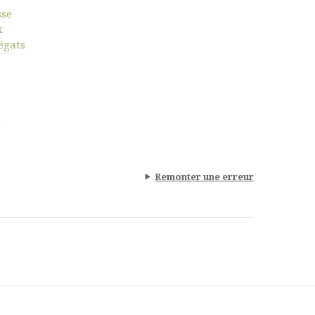
sse
x
égats
s
Remonter une erreur