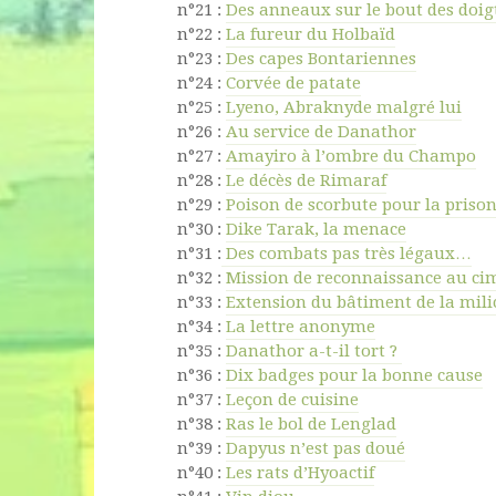
n°21 :
Des anneaux sur le bout des doig
n°22 :
La fureur du Holbaïd
n°23 :
Des capes Bontariennes
n°24 :
Corvée de patate
n°25 :
Lyeno, Abraknyde malgré lui
n°26 :
Au service de Danathor
n°27 :
Amayiro à l’ombre du Champo
n°28 :
Le décès de Rimaraf
n°29 :
Poison de scorbute pour la priso
n°30 :
Dike Tarak, la menace
n°31 :
Des combats pas très légaux…
n°32 :
Mission de reconnaissance au ci
n°33 :
Extension du bâtiment de la mili
n°34 :
La lettre anonyme
n°35 :
Danathor a-t-il tort ?
n°36 :
Dix badges pour la bonne cause
n°37 :
Leçon de cuisine
n°38 :
Ras le bol de Lenglad
n°39 :
Dapyus n’est pas doué
n°40 :
Les rats d’Hyoactif