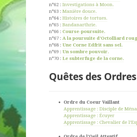
n°62 :
Investigations à Moon.
n°63 :
Manière douce.
n°64 :
Histoires de tortues.
n°65 :
Bandanarthrie.
n°66 :
Course-poursuite.
n°67 :
A la poursuite d’Octolliard roug
n°68 :
Une Corne Edfrit sans sel.
n°69 :
Un sombre pouvoir.
n°70 :
L
e subterfuge de la corne.
Quêtes des Ordres
Ordre du Coeur Vaillant
Apprentissage : Disciple de Ména
Apprentissage : Écuyer
Apprentissage : Chevalier de l’Es
Ordre de l’Oeil Attentif