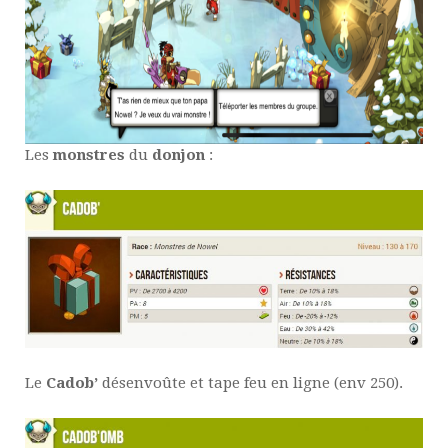
Les
monstres
du
donjon
:
Le
Cadob’
désenvoûte et tape feu en ligne (env 250).