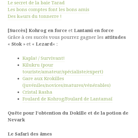
Le secret de la baie Tarad
Les bons comptes font les bons amis
Des kœurs du tonnerre !
[Succès]
Kohrog en force
et
Lantamï en force
Grâce à ces succès vous pourrez gagner les
attitudes
«
Stok
» et «
Lezard
« :
Kapla! / Survivant!
Kilukru (pour
touriste/amateur/spécialiste/expert)
Gare aux Krokilles
(juvéniles/novices/matures/vénérables)
Cristal Rasha
Foulard de Kohrog/Foulard de Lantamaï
Quête pour l’obtention du Dokille et de la potion de
Nevark
Le Safari des âmes