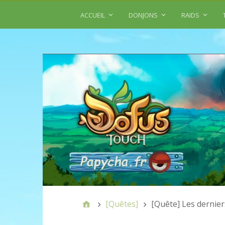
ACCUEIL
DONJONS
RAIDS
[Quêtes]
[Quête] Les dernier