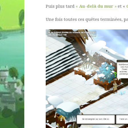
Puis plus tard
«
Au-delà du mur
»
et «
Une fois toutes ces quêtes terminées, p