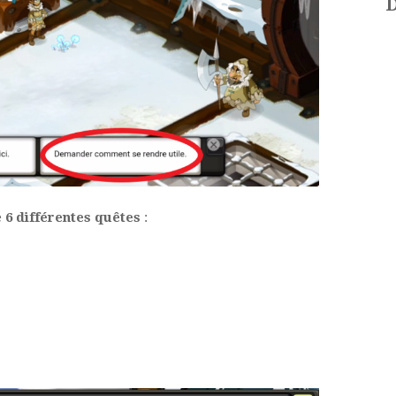
D
e
6 différentes quêtes
: