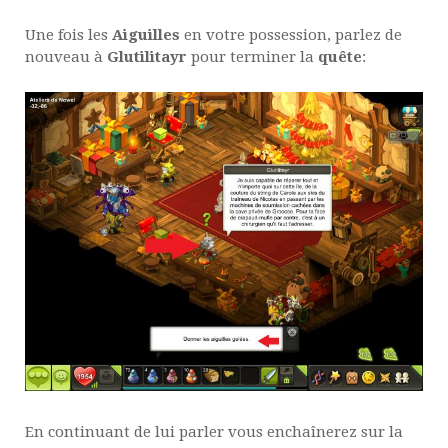
Une fois les
Aiguilles
en votre possession, parlez de
nouveau à
Glutilitayr
pour terminer la
quête
:
En continuant de lui parler vous enchaînerez sur la