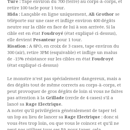
Ture :
Tape environ du 700 (terre) au corps-à-corps, et
retire 100 tacle pour 1 tour.
Hida :
Lançable en ligne uniquement,
Ali Grothor
se
téléporte sur une case et inflige environ 400 dégâts
neutre sur la cible en face de lui à son arrivée. Si la
cible est en état
Foudroyé
(état expliqué ci-dessus),
elle devient
Pesanteur
pour 1 tour.
Risation :
A 8PO, en croix de 3 cases, tape environ du
300 (air), retire 3PM (esquivable) et inflige un malus
de -15% résistance sur les cibles en état
Foudroyé
(état expliqué ci-dessus)
Le monstre n’est pas spécialement dangereux, mais a
des dégâts tout de même corrects au corps-à-corps, et
peut provoquer de gros dégâts de loin si vous ne faites
pas attention à la
Grillade
(cercle de 4 cases) s’il a
lancé sa
Rage Electrique
.
A noter qu’il privilégiera généralement de taper tel
un Iop au lieu de lancer sa
Rage Electrique
: donc si
vous êtes trop loin, ou que vous le coincez et qu’il ne
peut pas utiliser tous ses PA pour taper, cela