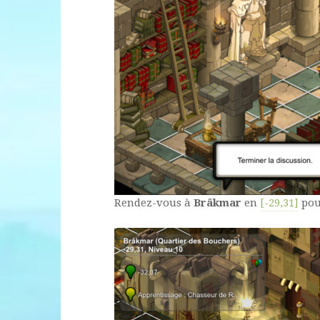
Rendez-vous à
Brâkmar
en
[-29,31]
pou