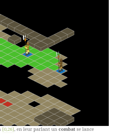
n
[0,26]
, en leur parlant un
combat
se lance