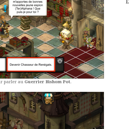
D
r parler au
Guerrier Bishom Pot
.