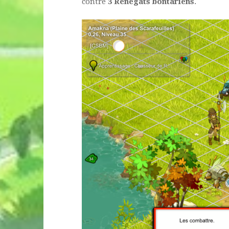
contre
3 Renégats bontariens
.