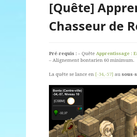
[Quête] Appren
Chasseur de R
Pré-requis :
– Quête
Apprentissage : E
– Alignement bontarien 60 minimum.
La quête se lance en
[-34,-57]
au
sous-