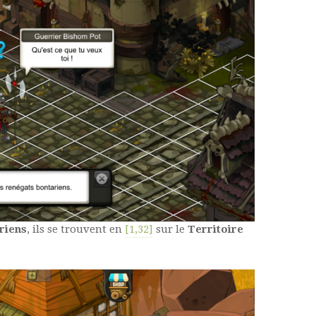
riens
, ils se trouvent en
[1,32]
sur le
Territoire