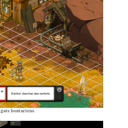
gats bontariens
.