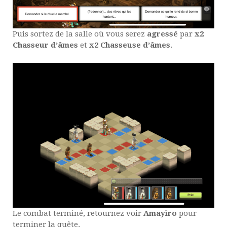
Puis sortez de la salle où vous serez
agressé
par
x2
Chasseur d’âmes
et
x2 Chasseuse d’âmes
.
Le combat terminé, retournez voir
Amayiro
pour
terminer la quête.