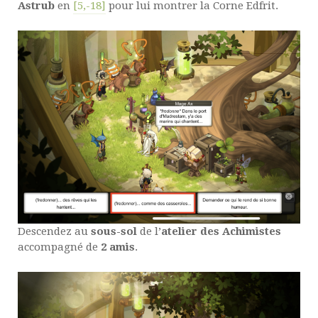
Astrub
en
[5,-18]
pour lui montrer la Corne Edfrit.
Descendez au
sous-sol
de l’
atelier des Achimistes
accompagné de
2 amis
.