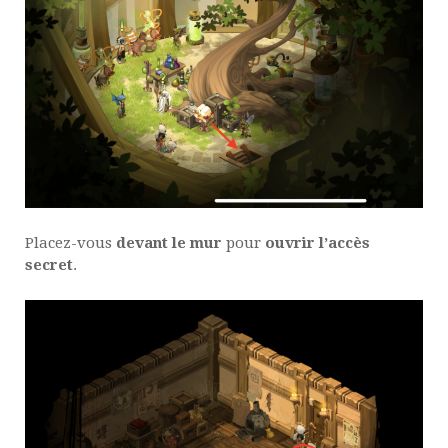
Placez-vous
devant le mur
pour
ouvrir l’accès
secret
.