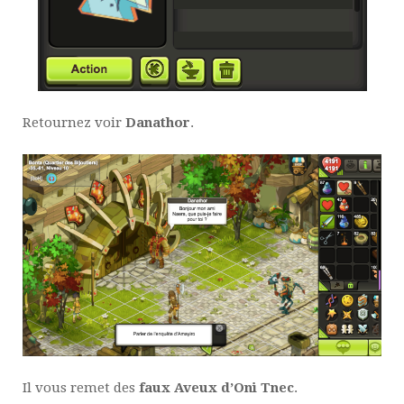
Retournez voir
Danathor
.
Il vous remet des
faux Aveux d’Oni Tnec
.