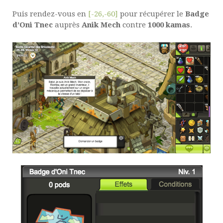
Puis rendez-vous en
[-26,-60]
pour récupérer le
Badge
d’Oni Tnec
auprès
Anik Mech
contre
1000 kamas
.